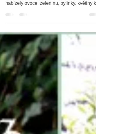
ohrožení
Venkovské zahrady existovaly ve stínu velké
zahradní architektury po celá staletí -
nabízely ovoce, zeleninu, bylinky, květiny k
řezu....