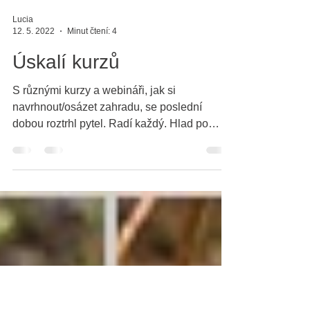
Lucia
12. 5. 2022
Minut čtení: 4
Úskalí kurzů
S různými kurzy a webináři, jak si
navrhnout/osázet zahradu, se poslední
dobou roztrhl pytel. Radí každý. Hlad po
informacích pramení z...