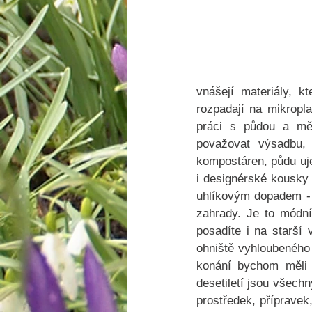
vnášejí materiály, k
rozpadají na mikropl
práci s půdou a měl
považovat výsadbu,
kompostáren, půdu uje
i designérské kousky 
uhlíkovým dopadem - n
zahrady. Je to módní
posadíte i na starší
ohniště vyhloubeného 
konání bychom měli p
desetiletí jsou všech
prostředek, přípravek,