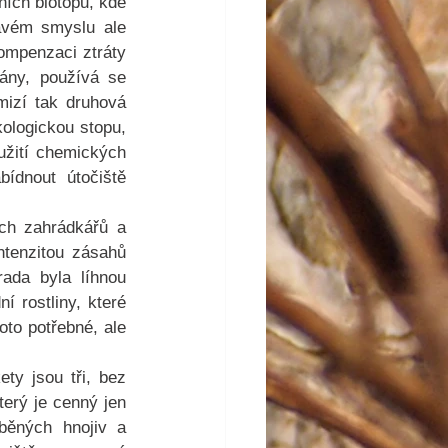
ních biotopů, kde 
avém smyslu ale 
ompenzaci ztráty 
ány, používá se 
mizí tak druhová 
ologickou stopu, 
užití chemických 
ídnout útočiště 
ch zahrádkářů a 
tenzitou zásahů 
ada byla líhnou 
 rostliny, které 
to potřebné, ale 
ty jsou tři, bez 
erý je cenný jen 
ěných hnojiv a 