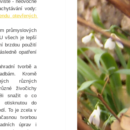
viště - neovocné 
chytávání vody: 
endu otevřených 
ím průmyslových 
U všech je lepší 
í brzdou použití 
ásledně opatření 
hradní tvorbě a 
sadbám. Kromě 
ých různých 
různé živočichy 
i snažit o co 
 otisknutou do 
dí. To je zcela v 
časnou tvorbou 
adních úprav i 