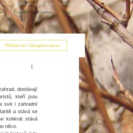
ás
Kontakt
Galerie
Blog
Přihlásit se / Zaregistrovat se
ahrad, dostávají 
stů, kteří jsou 
a své i zahradní 
laritě a stává se 
 kolikrát stává 
no něco.