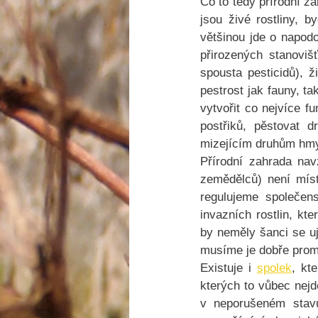
Co to tedy přírodní za
jsou živé rostliny, 
většinou jde o napodo
přirozených stanoviš
spousta pesticidů), ž
pestrost jak fauny, ta
vytvořit co nejvíce f
postřiků, pěstovat d
mizejícím druhům hmy
Přírodní zahrada nav
zemědělců) není míst
regulujeme společens
invazních rostlin, kt
by neměly šanci se uj
musíme je dobře promy
Existuje i 
spolek
, kt
kterých to vůbec nejde
v neporušeném stavu