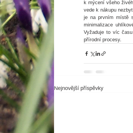
k mýcení všeho živého
vede k nákupu nezbytn
je na prvním místě sk
minimalizace uhlíkov
Vyžaduje to víc času
přírodní procesy.  
Nejnovější příspěvky