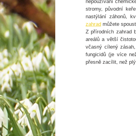
nepoužívání chemickéh
stromy, původní keře
nastýlání záhonů, k
zahrad
 můžete spoustu
Z přírodních zahrad 
areálů a větší čistot
včasný cílený zásah, 
fungicidů (je více ne
přesně zacílit, než pl