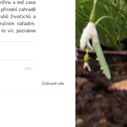
třinu a teď zase 
přírodní zahradě 
ruhů živočichů a 
ručním nářadím. 
 to víc poznáme 
Zobrazit vše