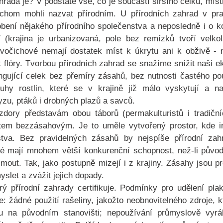
hrada je? V podstatě vše, co je součástí širšího celku, míst
bychom mohli nazvat přírodním. U přírodních zahrad v pr
bení nějakého přírodního společenstva a neposledně i o k
ť (krajina je urbanizovaná, pole bez remízků tvoří velkol
ivočichové nemají dostatek míst k úkrytu ani k obživě - 
k flóry. Tvorbou přírodních zahrad se snažíme snížit naši ek
ungující celek bez přemíry zásahů, bez nutnosti častého po
ruhy rostlin, které se v krajině již málo vyskytují a nab
zu, ptáků i drobných plazů a savců.
zdory představám obou táborů (permakulturistů i tradiční
em bezzásahovým. Je to uměle vytvořený prostor, kde in
tva. Bez pravidelných zásahů by nejspíše přírodní zahr
eré mají mnohem větší konkurenční schopnost, než-li původní
mout. Tak, jako postupně mizejí i z krajiny. Zásahy jsou pro
slet a zvážit jejich dopady. 
erý přírodní zahrady certifikuje. Podmínky pro udělení plake
: žádné použití rašeliny, jakožto neobnovitelného zdroje, kt
 na původním stanovišti; nepoužívání průmyslově vyráb