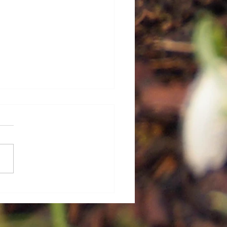
lí kurzů