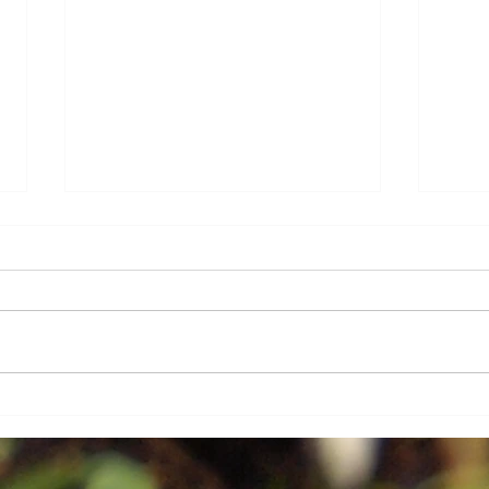
Úska
Venkovská zahrada v
ohrožení