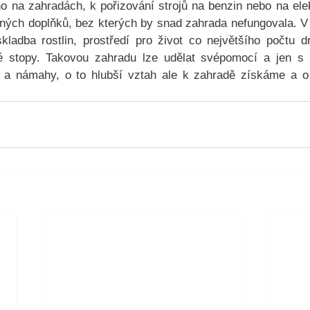
 na zahradách, k pořizování strojů na benzin nebo na elek
ých doplňků, bez kterých by snad zahrada nefungovala. V 
ladba rostlin, prostředí pro život co největšího počtu d
é stopy. Takovou zahradu lze udělat svépomocí a jen s 
 a námahy, o to hlubší vztah ale k zahradě získáme a o