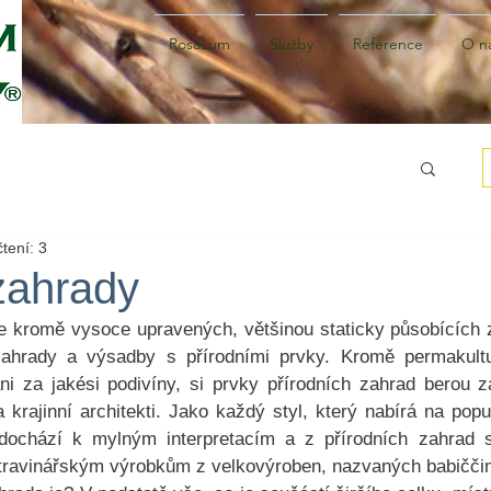
RosaLum
Služby
Reference
O n
tení: 3
zahrady
e kromě vysoce upravených, většinou staticky působících z
zahrady a výsadby s přírodními prvky. Kromě permakulturi
i za jakési podivíny, si prvky přírodních zahrad berou z
 a krajinní architekti. Jako každý styl, který nabírá na popu
dochází k mylným interpretacím a z přírodních zahrad se
otravinářským výrobkům z velkovýroben, nazvaných babičči