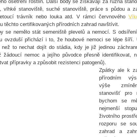
o ošetření rostlin. Další body se získavají za různá stano
, vlhké stanoviště, suché stanoviště, práce s půdou a za
vetoucí trávník nebo louka atd. V rámci červnového 
Vík
 těchto certifikovaných přírodních zahrad navštívit. 
by se nemělo stát semeniště plevelů a nemocí. S odsířen
ou ovzduší přichází i to, že houbové nemoci se lépe šíří. 
než to nechat dojít do stádia, kdy je již jedinou záchrann
ž žádoucí nemoc a jejího původce přesně identifikovat, n
ýtvat přípravky a způsobit rezistenci patogenů). 
Zpátky ale k za
přírodním vý
výše zmíněn
stanovišť pro 
bychom se měl
nejmenší stopu
životního prostře
rozporu se sou
zahrad a zahr