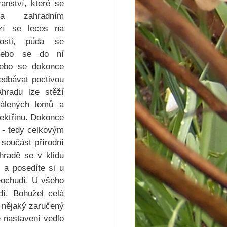
anství, které se 
va zahradním 
zí se lecos na 
nosti, půda se 
nebo se do ní 
nebo se dokonce 
dbávat poctivou 
radu lze stěží 
álených lomů a 
ektřinu. Dokonce 
 - tedy celkovým 
součást přírodní 
radě se v klidu 
a posedíte si u 
eochudí. U všeho 
í. Bohužel celá 
 nějaký zaručený 
 nastavení vedlo 