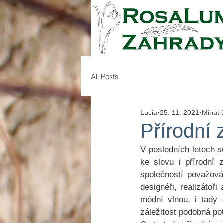
All Posts
Lucia
25. 11. 2021
Minut č
Přírodní 
V posledních letech s
ke slovu i přírodní 
společností považován
designéři, realizátoři
módní vlnou, i tady 
záležitost podobná p