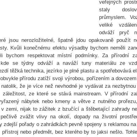
veřejných prostr
staly doslo
průmyslem. Vo
veliké vzdále
odváží pryč 
teré jsou nerozložitelné, špatně jdou opakovaně použít 
asty. Kvůli konečnému efektu výsadby bychom neměli zane
i bychom respektovat místní podmínky. Za přírodní zah
 kde se týdny odváží a naváží tuny materiálu ze vzd
zdí těžká technika, jezírko je plné plastu a spotřebovává el
obvykle přírodu zatíží svoji výrobou, pořízením a dovozem
atolik, že je více než nevhodné je vydávat za nezbytnou 
 záležitost, ze které se stává mainstream. V přírodní zah
 vyřazený nábytek nebo kmeny a větve z nutného prořezu, 
v zemi, nijak to zážitek z bzučící a štěbetající zahrady n
ečlivě zvážit vlivy na okolí, dopady na životní prostřed
ny zdejší pořady o zahrádkách pevně spojeny s reklamou na
 přístroj nebo předmět, bez kterého by to jaksi nešlo. Tohle