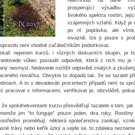
Navrhnout na dané míst
prosperující výsadbu vyž
širokého spektra rostlin, jejic
vzájemných vztahů. Když je ro
po ní poptávka, ale víme
invazně, lze ji pouze s prob
 opravdu není vhodné začátečníkům podstrkovat.
kalí nejenom kurzů, i různých diskusních skupin, je to
nedovede vůbec posoudit odpovědi, která z nich mu je u
aný nesmysl. Nedovede rozlišit odpovědi znalých a zkušenýc
ceného nováčka. Obvykle to dopadá tak, že se tazatel při
dstavit. A to v devadesáti procentech případů není ta sp
í pracovat s informacemi, verifikovat je, obzvláště, pokud 
 že spolufrekventanti kurzu přesvědčují tazatele o tom, jak 
enomže jim "to funguje" pouze jeden, dva roky. Rostlin
středím proměňují, některá společenstva zanikají, vznikaj
sné trávy nebo keřík úzký a vejde se, to zdaleka neznamen