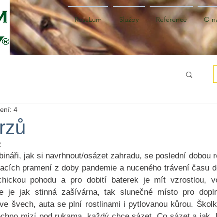
RosaLum
Služby
Reference
O n
ení: 4
rzů
2
náři, jak si navrhnout/osázet zahradu, se poslední dobou roz
acích pramení z doby pandemie a nuceného trávení času doma
chickou pohodu a pro dobití baterek je mít vzrostlou, vo
de je jak stinná zašívárna, tak slunečné místo pro dopln
 ve švech, auta se plní rostlinami i pytlovanou kůrou. Školk
šechno mizí pod rukama, každý chce sázet. Co sázet a jak.