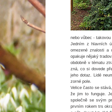
nebo vůbec - takovou
Jedním z hlavních ús
omezené znalosti a 
opakuje nějaký tradov
obdobně v tématu ztra
zná, co si dovede pře
jeho dotaz. Lidé neum
zorné pole. 
Velice často se stává,
že jim to funguje. J
společně se svým pro
prvním rokem trs okra