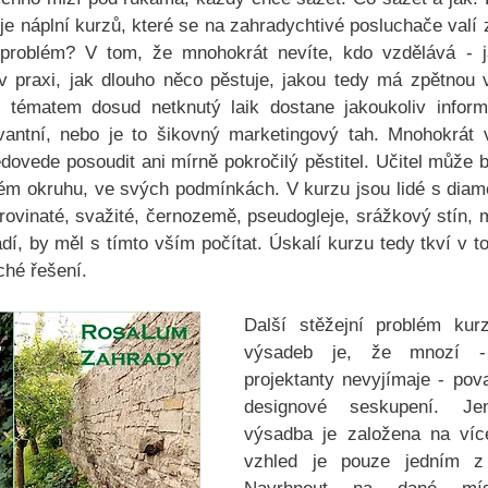
 je náplní kurzů, které se na zahradychtivé posluchače valí 
roblém? V tom, že mnohokrát nevíte, kdo vzdělává - 
v praxi, jak dlouho něco pěstuje, jakou tedy má zpětnou va
 tématem dosud netknutý laik dostane jakoukoliv informa
evantní, nebo je to šikovný marketingový tah. Mnohokrát 
dovede posoudit ani mírně pokročilý pěstitel. Učitel může bý
 okruhu, ve svých podmínkách. V kurzu jsou lidé s diamet
ovinaté, svažité, černozemě, pseudogleje, srážkový stín, mr
dí, by měl s tímto vším počítat. Úskalí kurzu tedy tkví v to
ché řešení. 
Další stěžejní problém kur
výsadeb je, že mnozí - 
projektanty nevyjímaje - pov
designové seskupení. Je
výsadba je založena na více
vzhled je pouze jedním z m