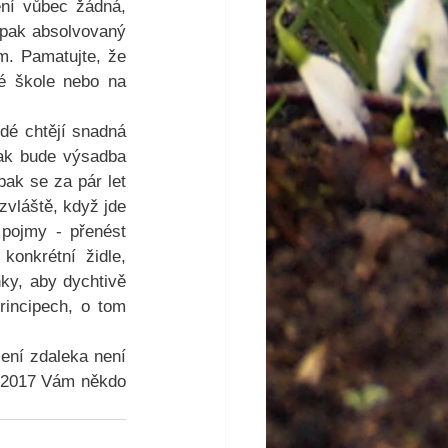
ní vůbec žádná, 
 pak absolvovaný 
. Pamatujte, že 
é škole nebo na 
dé chtějí snadná 
nak bude výsadba 
ak se za pár let 
vláště, když jde 
 pojmy - přenést 
onkrétní židle, 
nky, aby dychtivě 
rincipech, o tom 
ení zdaleka není 
a 2017 Vám někdo 