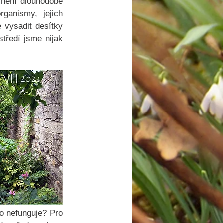
 není dlouhodobě 
anismy, jejich 
vysadit desítky 
tředí jsme nijak 
o nefunguje? Pro 