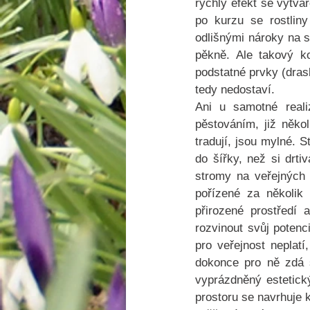
rychlý efekt se vytvá
po kurzu se rostliny
odlišnými nároky na s
pěkně. Ale takový ko
podstatné prvky (drasl
tedy nedostaví. 
Ani u samotné reali
pěstováním, již někol
tradují, jsou mylné. 
do šířky, než si drti
stromy na veřejných p
pořízené za několik
přirozené prostředí
rozvinout svůj poten
pro veřejnost neplatí
dokonce pro ně zdá se
vyprázdněný estetický
prostoru se navrhuje k