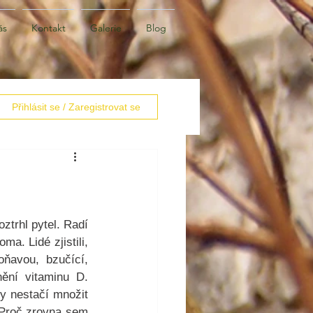
ás
Kontakt
Galerie
Blog
Přihlásit se / Zaregistrovat se
trhl pytel. Radí 
. Lidé zjistili, 
ňavou, bzučící, 
ění vitaminu D. 
y nestačí množit 
 Proč zrovna sem 