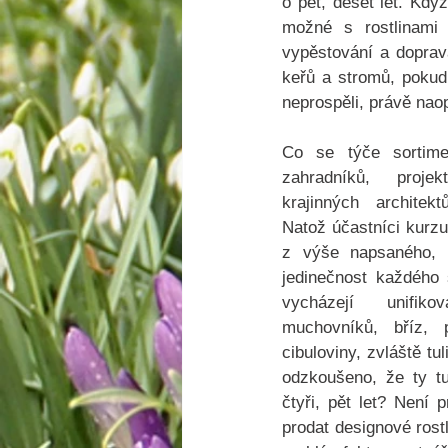
o pět, deset let. Kdy
možné s rostlinami 
vypěstování a doprav
keřů a stromů, pokud 
neprospěli, právě nao
Co se týče sortime
zahradníků, projek
krajinných architek
Natož účastníci kurzu.
z výše napsaného, 
jedinečnost každého 
vycházejí unifiko
muchovníků, bříz, 
cibuloviny, zvláště tul
odzkoušeno, že ty tu
čtyři, pět let? Není p
prodat designové rost