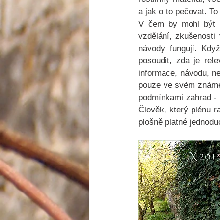
a jak o to pečovat. To
V čem by mohl být p
vzdělání, zkušenosti 
návody fungují. Když
posoudit, zda je rel
informace, návodu, ne
pouze ve svém známém
podmínkami zahrad - r
Člověk, který plénu ra
plošně platné jednodu