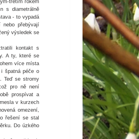
hým-třetím rokem 
n s diametrálně 
tava - to vypadá 
 nebo přebývají 
žený výsledek se 
atili kontakt s 
. A ty, které se 
nohem více místa 
 i špatná péče o 
í. Teď se stromy 
ož pro ně není 
bě prospívat a 
mesla v kurzech 
anovená omezení, 
o řešení se stal 
těrku. Do úzkého 