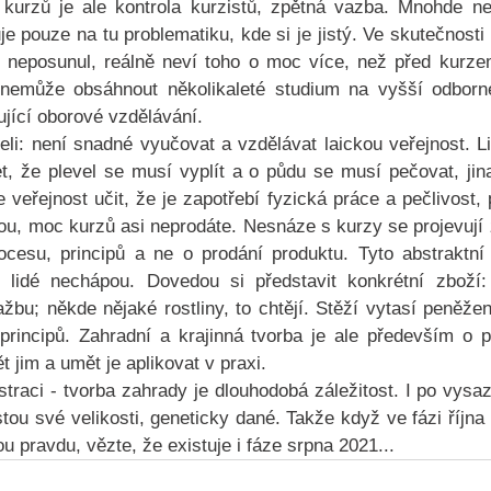
kurzů je ale kontrola kurzistů, zpětná vazba. Mnohde ne
je pouze na tu problematiku, kde si je jistý. Ve skutečnosti
 neposunul, reálně neví toho o moc více, než před kurzem
 nemůže obsáhnout několikaleté studium na vyšší odborn
jící oborové vzdělávání. 
eli: není snadné vyučovat a vzdělávat laickou veřejnost. Li
et, že plevel se musí vyplít a o půdu se musí pečovat, ji
veřejnost učit, že je zapotřebí fyzická práce a pečlivost, p
ou, moc kurzů asi neprodáte. Nesnáze s kurzy se projevují z
ocesu, principů a ne o prodání produktu. Tyto abstraktní
lidé nechápou. Dovedou si představit konkrétní zboží: k
dlažbu; někde nějaké rostliny, to chtějí. Stěží vytasí peněže
 principů. Zahradní a krajinná tvorba je ale především o p
t jim a umět je aplikovat v praxi.  
straci - tvorba zahrady je dlouhodobá záležitost. I po vysaz
stou své velikosti, geneticky dané. Takže když ve fázi říjn
u pravdu, vězte, že existuje i fáze srpna 2021...