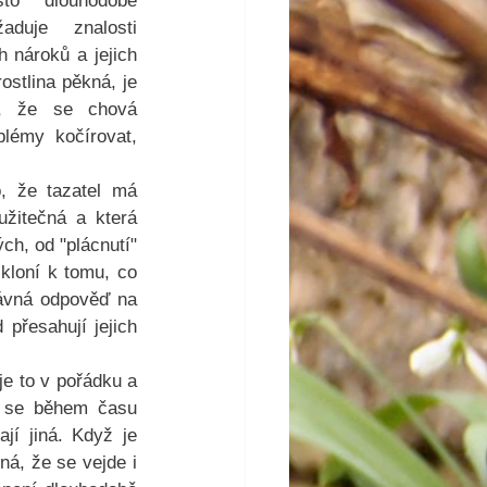
o dlouhodobě 
aduje znalosti 
h nároků a jejich 
stlina pěkná, je 
, že se chová 
lémy kočírovat, 
, že tazatel má 
žitečná a která 
h, od "plácnutí" 
kloní k tomu, co 
rávná odpověď na 
přesahují jejich 
je to v pořádku a 
y se během času 
í jiná. Když je 
á, že se vejde i 