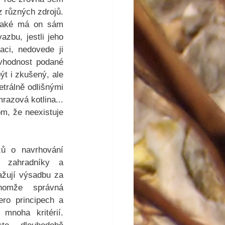
z různých zdrojů. 
jaké má on sám 
zbu, jestli jeho 
ci, nedovede ji 
vhodnost podané 
t i zkušený, ale 
rálně odlišnými 
azová kotlina... 
m, že neexistuje 
zů o navrhování 
zahradníky a 
ažují výsadbu za 
nomže správná 
ro principech a 
noha kritérií. 