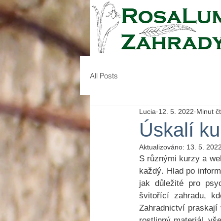
All Posts
Lucia
12. 5. 2022
Minut čt
Úskalí ku
Aktualizováno:
13. 5. 202
S různými kurzy a webi
každý. Hlad po inform
jak důležité pro psy
švitořící zahradu, k
Zahradnictví praskají
rostlinný materiál, v