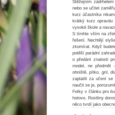
Stěžejním zádrhelem 
nebo se učitel zaměřu
kurz účastníka nikam
krátký kurz opravdu
vysoké škole a navazu
S tímhle vším na zřet
řešení. Nechtějí slyš
zkomírat. Když budete 
potěší parádní zahrad
o předání znalosti pr
model, ne předmět - 
ohniště, pítko, gril, 
zaplatili za učení se
naučit se je, porozumě
Fotky v článku pro ilu
hotovo. Rostliny doro
něco tvrdí jako obecno