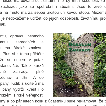
ž někdo má odvahu učit ostatní, měl by mít i soudnost, že
zacházet jako se spotřebním zbožím. Jsou to živé org
a na místo má za sebou určitou uhlíkovou stopu. Můžeme 
je nedokážeme udržet do jejich dospělosti, životnímu pros
pak. 
ntu, opravdu nemnoho 
tantů, zahradních a 
tů má široké znalosti. 
 Plus si k tomu přičtěte 
že se nebere v potaz 
stanoviště. Tak z kurzů 
vané zahrady, plné 
pěchav a třtin. A co 
ipány. Kolik z učitelů má 
lipány vydrží kvést i o 
roblém široké veřejnosti 
liny a po pár letech kolik z účastníků bude reklamovat, že t